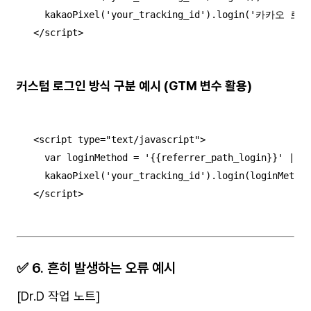
  kakaoPixel('your_tracking_id').login('카카오 로그
</script>
커스텀 로그인 방식 구분 예시 (GTM 변수 활용)
<script type="text/javascript">

  var loginMethod = '{{referrer_path_login}}' || '
  kakaoPixel('your_tracking_id').login(loginMethod
</script>
✅ 6. 흔히 발생하는 오류 예시
[Dr.D 작업 노트]