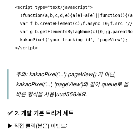
<script type="text/javascript">

  !function(a,b,c,d,e){a[e]=a[e]||function(){(a[e]
  var f=b.createElement(c);f.async=!0;f.src='//t1.
  var g=b.getElementsByTagName(c)[0];g.parentNode.
  kakaoPixel('your_tracking_id', 'pageView');

</script>
주의: kakaoPixel('...').pageView() 가 아닌,
kakaoPixel('...', 'pageView')와 같이 queue로 올
바른 형식을 사용\uud558세요.
✅ 2. 개발 기본 트리거 세트
▶ 직접 클릭(본문) 이벤트: