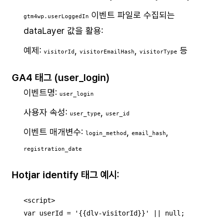
이벤트 파일로 수집되는
gtm4wp.userLoggedIn
dataLayer 값을 활용:
예제:
,
,
등
visitorId
visitorEmailHash
visitorType
GA4 태그 (user_login)
이벤트명:
user_login
사용자 속성:
,
user_type
user_id
이벤트 매개변수:
,
,
login_method
email_hash
registration_date
Hotjar identify 태그 예시:
<script>

var userId = '{{dlv-visitorId}}' || null;
