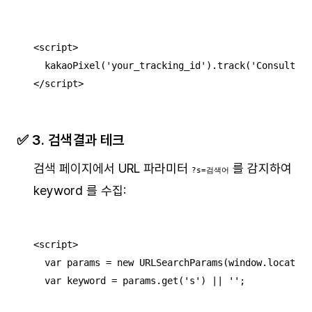
<script>

  kakaoPixel('your_tracking_id').track('Consult');

</script>
✅ 3. 검색 결과 테크
검색 페이지에서 URL 파라미터
를 감지하여
?s=검색어
keyword 를 수집:
<script>

  var params = new URLSearchParams(window.location
  var keyword = params.get('s') || '';
