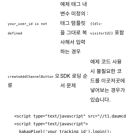
예제 태그 내
변수 미정의 :
태그 탬플릿
your_user_id is not
{{dlv-
을 그대로 복
포함
defined
visitorId}}
사해서 입력
하는 경우
예제 코드 사용
시 불필요한 코
오
SDK 로딩 순
createAddChannelButton
드를 이곳저곳에
류
서 문제
넣어보는 경우가
있습니다.
<script type="text/javascript" src="//t1.daumcdn.n
<script type="text/javascript">

  kakaoPixel('your_tracking_id').login();
