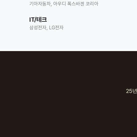
기아자동차, 아우디 폭스바겐 코리아
IT/테크
삼성전자, LG전자
25